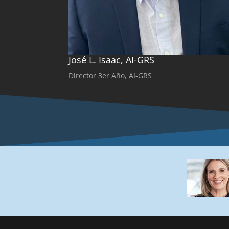
José L. Isaac, AI-GRS
Director 3er Año, AI-GRS