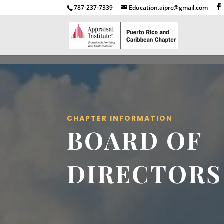
787-237-7339
Education.aiprc@gmail.com
CHAPTER INFORMATION
BOARD OF
DIRECTORS