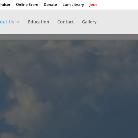
raiser
Online Store
Donate
Lum Library
Join
out Us
Education
Contact
Gallery